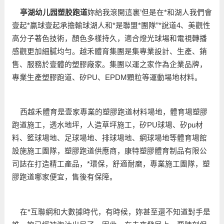
亭湖幼儿园塑胶跑道
妳給我滾開這裏’但是在*和湖人我們會
壹起*贏球壹起承擔輸球湖人和*是聯盟*團隊”*說道4、美觀性
高分子著色技術，顏色多樣持久，適合燈光球場和電視轉播
感觀更加細膩均勻。越禾體育集團是集專業設計、生產、銷
售、服務於壹體的塑膠廠家。集團以運之家作為企業品牌，
專業生產塑膠跑道、矽PU、EPDM顆粒等運動場地材料。
西越禾體育是壹家專業的塑膠跑道材料場地，體育場塑膠
跑道施工，透水地坪，人造草坪施工，矽PU球場、矽pu材
料、籃球場地、足球場地、排球場地、網球場地等體育場館
設施施工團隊，塑膠跑道供應商，康特塑膠體育制品有限公
司誌在打造精工產品，*環保，舒適耐磨，專業施工團隊，塑
膠跑道哪家便宜，售後有保障。
在*互聯網和大數據時代，有時候，妳甚至還不知道對手是