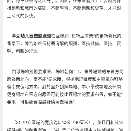
誰，妳已經被淘汰出局了。因此，在未來發展上，要時刻保
持創新和戰鬥的姿態，不斷學習，不斷創新和變革，才能跟
上時代的步伐。
亭湖幼儿园塑胶跑道
在互聯網+和新型商業*的更新叠代的
背景下，陳浩始終保持著清醒的頭腦，堅持誠信、堅持、實
幹、創新的理念。
門球場地技術要求壹、場地朝向：1、室外場地的布置方向
應為南北向，當不能*要求時，根據地理緯度和主導風向科略
偏南或偏北方向。對於室外訓練場地、中小學校場地及休閑
健身場地布置方向應盡可能按比賽場地的要求布置，如不能*
要求，可根據實際設計情況做相應*。
（3）中立區域的寬度為0.40米（40厘米），並且用和其它
線條相同的顏色塗實。（4）第二位置區與中立區域相鄰，寬