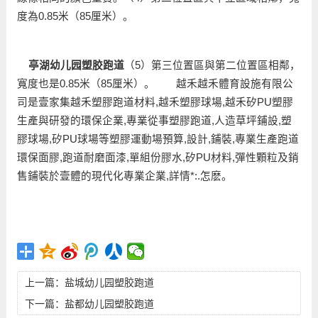
度為0.85米（85厘米）。
亭湖幼儿园塑胶跑道
（5）第三位置區與第二位置區相鄰，
寬度也是0.85米（85厘米）。 越禾越禾體育設施有限公
司是壹家集越禾塑膠跑道材料,越禾塑膠球場,越禾矽PU塑膠
生產與研發的環保企業,專業從事塑膠跑道,人造草坪鋪設,塑
膠球場,矽PU球場等塑膠運動場預算,設計,鋪裝,專業生產跑道
環保面膠,跑道耐磨面漆,單組份膠水,矽PU材料,彈性顆粒及銷
售鋪裝於壹體的現代化專業企業,詳情*:.怎麽。
上一篇：
盐城幼儿园塑胶跑道
下一篇：
盐都幼儿园塑胶跑道